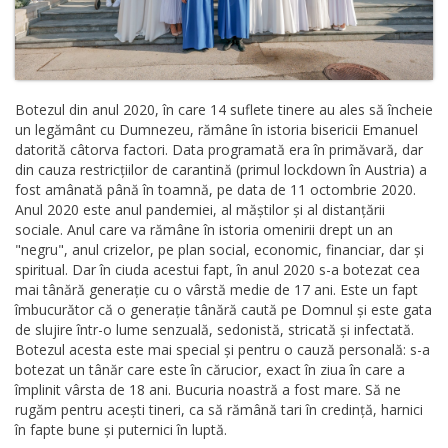
Botezul din anul 2020, în care 14 suflete tinere au ales să încheie
un legământ cu Dumnezeu, rămâne în istoria bisericii Emanuel
datorită câtorva factori. Data programată era în primăvară, dar
din cauza restricțiilor de carantină (primul lockdown în Austria) a
fost amânată până în toamnă, pe data de 11 octombrie 2020.
Anul 2020 este anul pandemiei, al măștilor și al distanțării
sociale. Anul care va rămâne în istoria omenirii drept un an
"negru", anul crizelor, pe plan social, economic, financiar, dar și
spiritual. Dar în ciuda acestui fapt, în anul 2020 s-a botezat cea
mai tânără generație cu o vârstă medie de 17 ani. Este un fapt
îmbucurător că o generație tânără caută pe Domnul și este gata
de slujire într-o lume senzuală, sedonistă, stricată și infectată.
Botezul acesta este mai special și pentru o cauză personală: s-a
botezat un tânăr care este în cărucior, exact în ziua în care a
împlinit vârsta de 18 ani. Bucuria noastră a fost mare. Să ne
rugăm pentru acești tineri, ca să rămână tari în credință, harnici
în fapte bune și puternici în luptă.