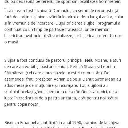
slujbă deosebită pe terenul de sport din localitatea Sommerein.
Întâlnirea a fost închinată Domnului, ca semn de recunoștință
față de sprijinul și binecuvântările primite de-a lungul anilor, chiar
și în vremurile de încercare. După oficierea slujbei, programul a
continuat cu un timp de părtășie frățească, unde membrii
bisericii au avut prilejul să socializeze, iar biserica a oferit tuturor
o masă.
Slujba a fost condusă de pastorul principal, Nelu Noane, alături
de care au vorbit și pastorii seniori, Petrică Stoian și Leontin
Sătmărean (cel care a pus bazele acestei comunități). De
asemenea, frații prezbiteri Adrian Belbe și Dănuț Sătmărean au
adus mesaje de mulțumire și încurajare. Toți slujitorii au
subliniat același gând: chemarea de a rămâne statornici, de a
lupta în credință și de a păstra unitatea, atât pentru noi, cât și
pentru copiii noștri.
Biserica Emanuel a luat ființă în anul 1990, pornind de la câțiva