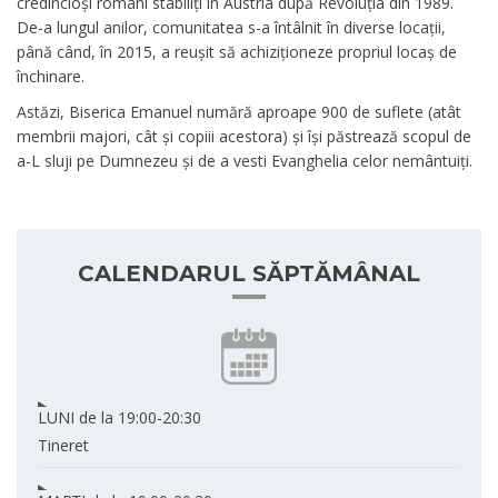
credincioși români stabiliți în Austria după Revoluția din 1989.
De-a lungul anilor, comunitatea s-a întâlnit în diverse locații,
până când, în 2015, a reușit să achiziționeze propriul locaș de
închinare.
Astăzi, Biserica Emanuel numără aproape 900 de suflete (atât
membrii majori, cât și copiii acestora) și își păstrează scopul de
a-L sluji pe Dumnezeu și de a vesti Evanghelia celor nemântuiți.
CALENDARUL SĂPTĂMÂNAL
LUNI
de la 19:00-20:30
Tineret