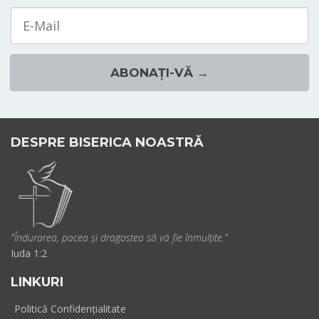
Email
ABONAȚI-VĂ →
DESPRE BISERICA NOASTRĂ
"Îndurarea, pacea și dragostea să vă fie înmulțite."
Iuda 1:2
LINKURI
Politică Confidențialitate